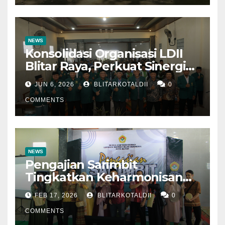
NEWS
Konsolidasi Organisasi LDII
Blitar Raya, Perkuat Sinergi
dan Tertib Administrasi
JUN 6, 2026
BLITARKOTALDII
0
COMMENTS
NEWS
Pengajian Sarimbit
Tingkatkan Keharmonisan
dan Keromantisan Pasutri
FEB 17, 2026
BLITARKOTALDII
0
COMMENTS