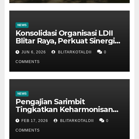
NEWS
Konsolidasi Organisasi LDII
Blitar Raya, Perkuat Sinergi
dan Tertib Administrasi
JUN 6, 2026
BLITARKOTALDII
0
COMMENTS
NEWS
Pengajian Sarimbit
Tingkatkan Keharmonisan
dan Keromantisan Pasutri
FEB 17, 2026
BLITARKOTALDII
0
COMMENTS