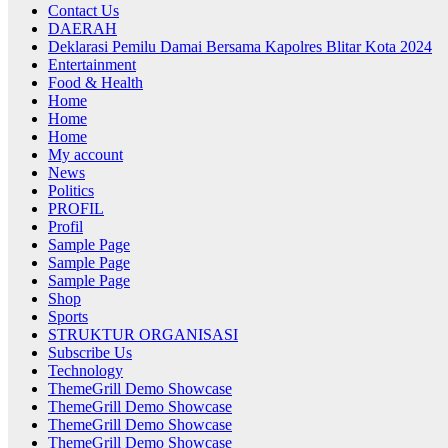
Contact Us
DAERAH
Deklarasi Pemilu Damai Bersama Kapolres Blitar Kota 2024
Entertainment
Food & Health
Home
Home
Home
My account
News
Politics
PROFIL
Profil
Sample Page
Sample Page
Sample Page
Shop
Sports
STRUKTUR ORGANISASI
Subscribe Us
Technology
ThemeGrill Demo Showcase
ThemeGrill Demo Showcase
ThemeGrill Demo Showcase
ThemeGrill Demo Showcase