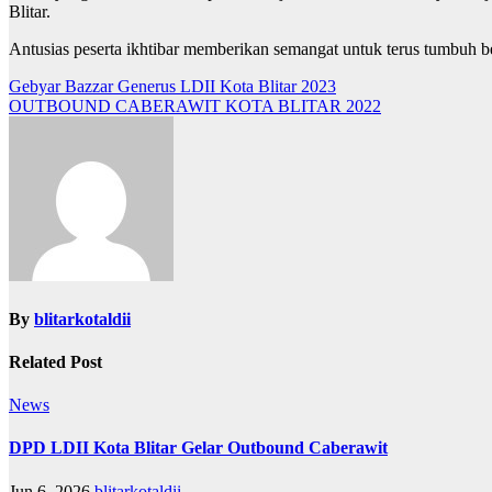
Blitar.
Antusias peserta ikhtibar memberikan semangat untuk terus tumbuh 
Post
Gebyar Bazzar Generus LDII Kota Blitar 2023
OUTBOUND CABERAWIT KOTA BLITAR 2022
navigation
By
blitarkotaldii
Related Post
News
DPD LDII Kota Blitar Gelar Outbound Caberawit
Jun 6, 2026
blitarkotaldii