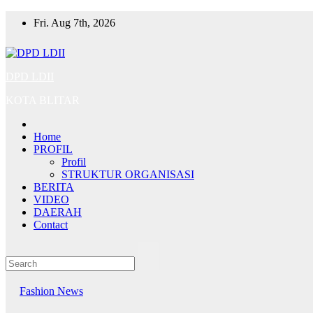
Skip
Fri. Aug 7th, 2026
to
content
DPD LDII
KOTA BLITAR
Home
PROFIL
Profil
STRUKTUR ORGANISASI
BERITA
VIDEO
DAERAH
Contact
Fashion
News